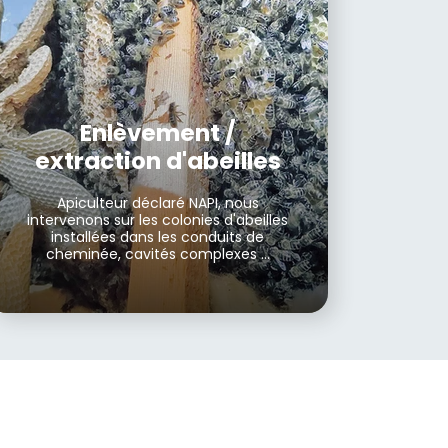
Enlèvement /
extraction d'abeilles
Apiculteur déclaré NAPI, nous
intervenons sur les colonies d'abeilles
installées dans les conduits de
cheminée, cavités complexes ...