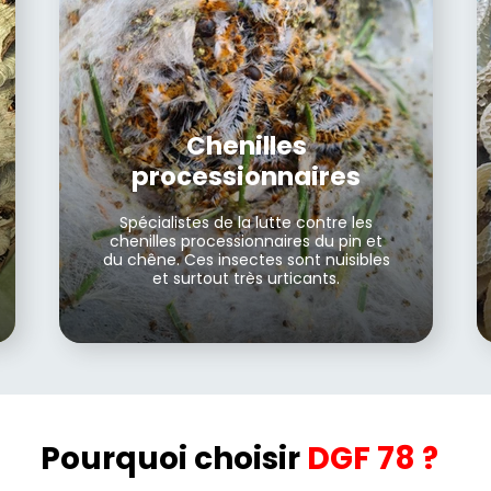
Chenilles
processionnaires
Spécialistes de la lutte contre les
chenilles processionnaires du pin et
du chêne. Ces insectes sont nuisibles
et surtout très urticants.
Pourquoi choisir
DGF 78 ?