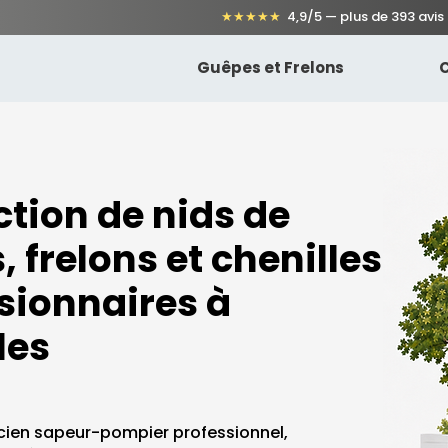
★★★★★
4,9/5 — plus de 393 avis
Guêpes et Frelons
C
ction de nids de
 frelons et chenilles
sionnaires à
les
cien sapeur-pompier professionnel,