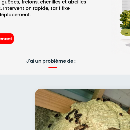
 guêpes, frelons, chenilles et abeilles
 Intervention rapide, tarif fixe
déplacement.
enant
J'ai un problème de :