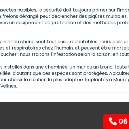
sectes nuisibles, la sécurité doit toujours primer sur l'impr
 frelons dérangé peut déclencher des piqûres multiples, 
s avec un équipement de protection et des méthodes profe
pin et du chêne sont tout aussi redoutables. Leurs poils 
es et respiratoires chez l'humain, et peuvent être mortels 
oucher : nous traitons l'infestation selon la saison, en tou
s installés dans une cheminée, un mur ou un tronc, toute t
lée, d'autant que ces espèces sont protégées. Apiculteu
our choisir la solution la plus adaptée. Implantés à Maur
velines.
06 