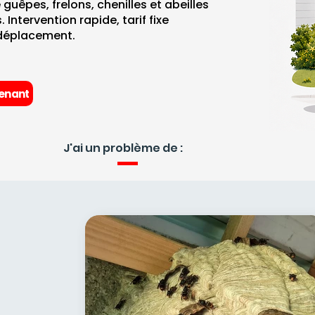
 guêpes, frelons, chenilles et abeilles
 Intervention rapide, tarif fixe
déplacement.
enant
J'ai un problème de :