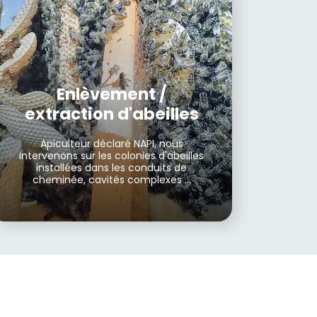
Enlèvement /
extraction d'abeilles
Apiculteur déclaré NAPI, nous
intervenons sur les colonies d'abeilles
installées dans les conduits de
cheminée, cavités complexes ...