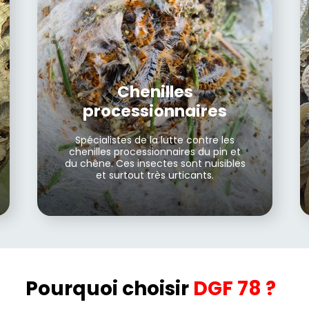
Chenilles
processionnaires
Spécialistes de la lutte contre les
chenilles processionnaires du pin et
du chêne. Ces insectes sont nuisibles
et surtout très urticants.
Pourquoi choisir
DGF 78 ?