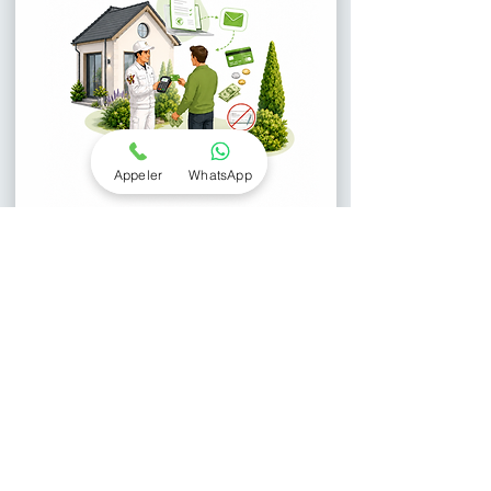
Appeler
WhatsApp
04.
Une garantie zéro retour
Toutes nos interventions abeilles, bourdons,
guêpes et frelons sont garanties pendant
90 jours. Si le nid traité redevient actif au
même endroit, nous revenons gratuitement,
et sans aucun frais.