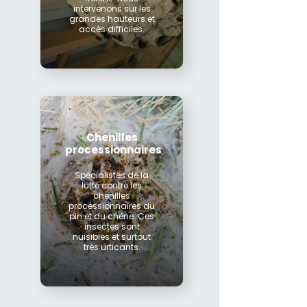
intervenons sur les
grandes hauteurs et
accès difficiles.
Chenilles
processionnaires
Spécialistes de la
lutte contre les
chenilles
processionnaires du
pin et du chêne. Ces
insectes sont
nuisibles et surtout
très urticants.