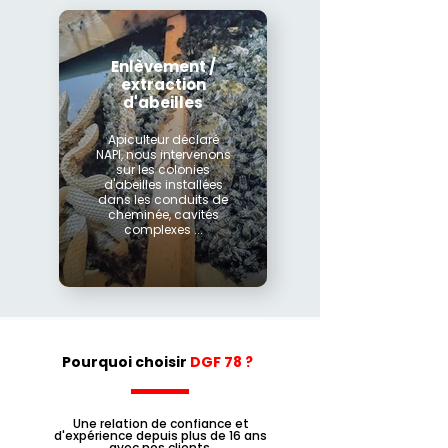
Enlèvement /
extraction
d'abeilles
Apiculteur déclaré
NAPI, nous intervenons
sur les colonies
d'abeilles installées
dans les conduits de
cheminée, cavités
complexes ...
Pourquoi choisir
DGF 78 ?
Une relation de confiance et
d'expérience depuis plus de 16 ans
avec nos clients