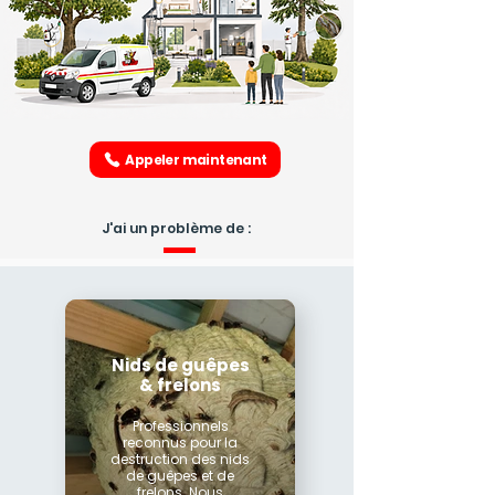
Appeler maintenant
J'ai un problème de :
Nids de guêpes
& frelons
Professionnels
reconnus pour la
destruction des nids
de guêpes et de
frelons. Nous