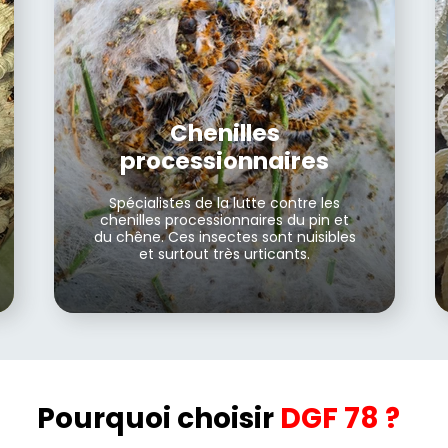
Chenilles
processionnaires
Spécialistes de la lutte contre les
chenilles processionnaires du pin et
du chêne. Ces insectes sont nuisibles
et surtout très urticants.
Pourquoi choisir
DGF 78 ?