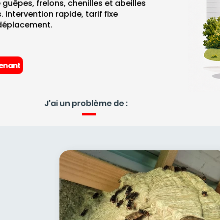
 guêpes, frelons, chenilles et abeilles
 Intervention rapide, tarif fixe
déplacement.
enant
J'ai un problème de :