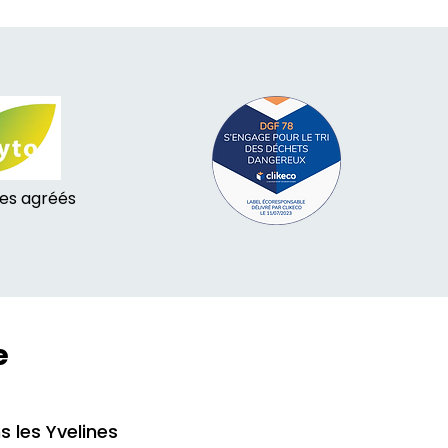
tes agréés
e
s les Yvelines