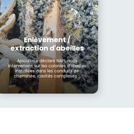
Enlèvement /
extraction d'abeilles
Apiculteur déclaré NAPI, nous
intervenons sur les colonies d'abeilles
installées dans les conduits de
cheminée, cavités complexes ...