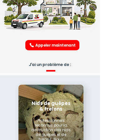
Appeler maintenant
J'ai un problème de :
Nids de guêpes
& frelons
Professionnels
reconnus pour la
destruction des nids
de guêpes et de
frelons. Nous