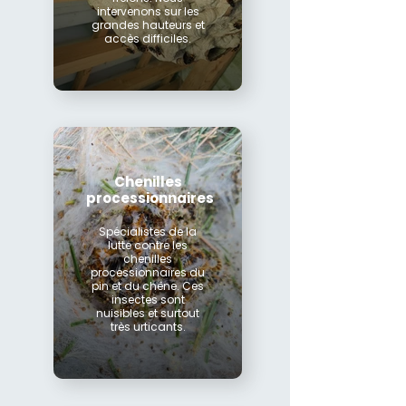
intervenons sur les
grandes hauteurs et
accès difficiles.
Chenilles
processionnaires
Spécialistes de la
lutte contre les
chenilles
processionnaires du
pin et du chêne. Ces
insectes sont
nuisibles et surtout
très urticants.