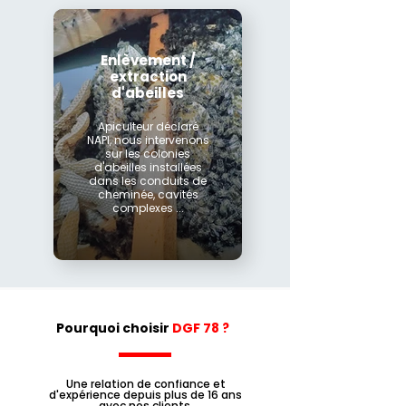
Enlèvement /
extraction
d'abeilles
Apiculteur déclaré
NAPI, nous intervenons
sur les colonies
d'abeilles installées
dans les conduits de
cheminée, cavités
complexes ...
Pourquoi choisir
DGF 78 ?
Une relation de confiance et
d'expérience depuis plus de 16 ans
avec nos clients