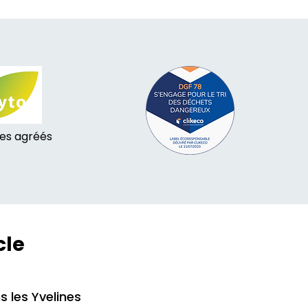
tes agréés
cle
s les Yvelines