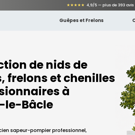
★★★★★
4,9/5 — plus de 393 avis
Guêpes et Frelons
C
ction de nids de
 frelons et chenilles
sionnaires à
s-le-Bâcle
cien sapeur-pompier professionnel,