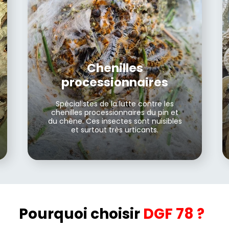
Chenilles
processionnaires
Spécialistes de la lutte contre les
chenilles processionnaires du pin et
du chêne. Ces insectes sont nuisibles
et surtout très urticants.
Pourquoi choisir
DGF 78 ?