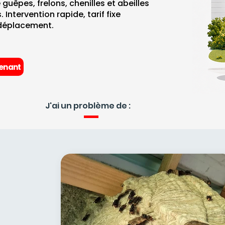
 guêpes, frelons, chenilles et abeilles
 Intervention rapide, tarif fixe
déplacement.
enant
J'ai un problème de :