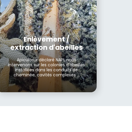
Enlèvement /
extraction d'abeilles
Apiculteur déclaré NAPI, nous
intervenons sur les colonies d'abeilles
installées dans les conduits de
cheminée, cavités complexes ...