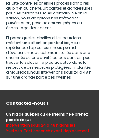
la lutte contre les chenilles processionnaires
du pin et du chêne, urticantes et dangereuses
pour les personnes et les animaux. Selon la
saison, nous adaptons nos méthodes :
pulvérisation, pose de colliers-pièges ou
échenillage des cocons.
Et parce que les abeilles et les bourdons
méritent une attention particulière, notre
expérience d'apiculteurs nous permet
d'évaluer chaque colonie installée dans une
cheminée ou une cavité au cas par cas, pour
trouver la solution la plus adaptée, dans le
respect de ces espèces protégées. Implantés
à Maurepas, nous intervenons sous 24 à 48 h
sur une grande partie des Yvelines.
Contactez-nous !
Un nid de guêpes ou de frelons ? Ne prenez
pas de risque.
Intervention sous 24 à 48 h dans les
Yvelines. Tarif annoncé avant déplacement.