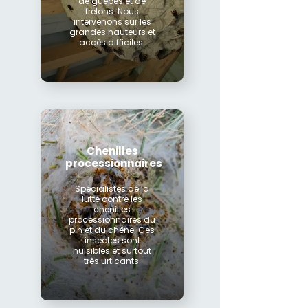
de guêpes et de
frelons. Nous
intervenons sur les
grandes hauteurs et
accès difficiles.
Chenilles
processionnaires
Spécialistes de la
lutte contre les
chenilles
processionnaires du
pin et du chêne. Ces
insectes sont
nuisibles et surtout
très urticants.