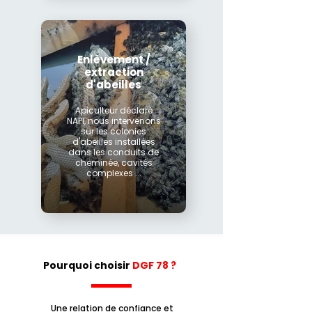
Enlèvement /
extraction
d'abeilles
Apiculteur déclaré
NAPI, nous intervenons
sur les colonies
d'abeilles installées
dans les conduits de
cheminée, cavités
complexes ...
Pourquoi choisir
DGF 78 ?
Une relation de confiance et