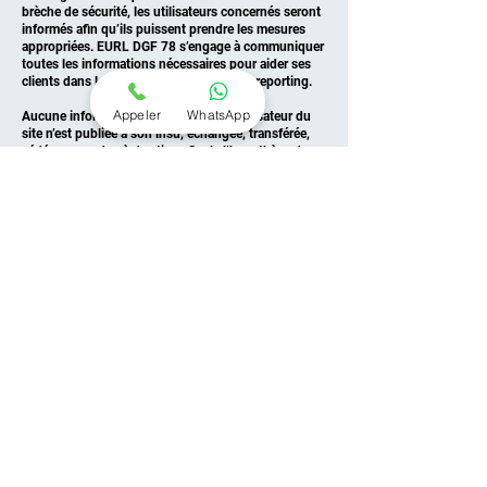
brèche de sécurité, les utilisateurs concernés seront
informés afin qu’ils puissent prendre les mesures
appropriées. EURL DGF 78 s’engage à communiquer
toutes les informations nécessaires pour aider ses
clients dans leurs obligations légales de reporting.
Appeler
WhatsApp
Aucune information personnelle de l’utilisateur du
site n’est publiée à son insu, échangée, transférée,
cédée ou vendue à des tiers. Seule l’hypothèse du
rachat de EURL DGF 78 et de ses droits permettrait
la transmission des dites informations à l’éventuel
acquéreur, tenu à son tour à la même obligation.
9. Liens hypertextes, cookies et balises
(“tags”) Internet
Le site contient des liens hypertextes vers d’autres
sites dont EURL DGF 78 ne peut vérifier le contenu ;
aucune responsabilité ne pourra être engagée à ce
titre.
Pour toute demande d’autorisation de reproduction
d’un contenu du site
www.dgf78.fr
ou de mise en
place d’un hyperlien, adressez votre demande à
j.thomas@dgf78.fr
.