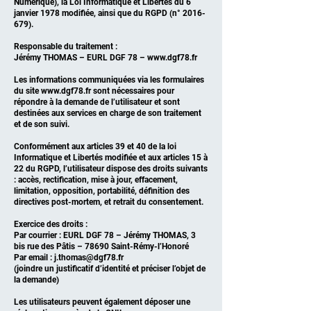
Numérique), la Loi Informatique et Libertés du 6
janvier 1978 modifiée, ainsi que du RGPD (n°
2016-
679)
.
Responsable du traitement :
Jérémy THOMAS – EURL DGF 78 –
www.dgf78.fr
Les informations communiquées via les formulaires
du site
www.dgf78.fr
sont nécessaires pour
répondre à la demande de l’utilisateur et sont
destinées aux services en charge de son traitement
et de son suivi.
Conformément aux articles 39 et 40 de la loi
Informatique et Libertés modifiée et aux articles 15 à
22 du RGPD, l’utilisateur dispose des droits suivants
: accès, rectification, mise à jour, effacement,
limitation, opposition, portabilité, définition des
directives post-mortem, et retrait du consentement.
Exercice des droits :
Par courrier : EURL DGF 78 – Jérémy THOMAS, 3
bis rue des Pâtis – 78690 Saint-Rémy-l’Honoré
Par email :
j.thomas@dgf78.fr
(joindre un justificatif d’identité et préciser l’objet de
la demande)
Les utilisateurs peuvent également déposer une